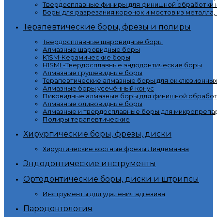
Твердосплавные финиры для финишной обработки к
Боры для разрезания коронок и мостов из металла,
Терапевтические боры, фрезы и полиры
Твердосплавные шаровидные боры
Алмазные шаровидные боры
K1SM-Керамические боры
H1SML-Твердосплавные эндодонтические боры
Алмазные грушевидные боры
Терапевтические алмазные боры для окклюзионны
Алмазные боры усечённый конус
Пиковидные алмазные боры для финишной обработ
Алмазные оливовидные боры
Алмазные и твердосплавные боры для микропрепа
Полиры терапевтические
Хирургические боры, фрезы, диски
Хирургические костные фрезы Линдеманна
Эндодонтические инструменты
Ортодонтические боры, диски и штрипсы
Инструменты для удаления адгезива
Пародонтология