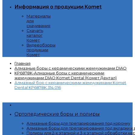
Информация о продукции Komet
Материалы
для
скачивания
Скачать
каталог
Комет
Видееобзоры
продукции
Комет
Главная
Алмазные боры с керамическими жемчужинами DIAO
KP6878K-Алмазные боры с керамическими
жемчужинами DIAO Komet Dental (Комет Дентал)
Алмазный бор с керамическими жемчужинами Komet
Dental KP6878K.314.016
Категории
Ортопедические боры и полиры
Алмазные боры для препарирования под коронку
Алмазные боры для препарирования под вкладки и
Полиры для 2-х этапной и 3-х этапной обработки ке