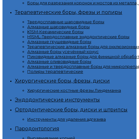
Боры для разрезания коронок и мостов из металла,
Терапевтические боры, фрезы и полиры
Твердосплавные шаровидные боры
Алмазные шаровидные боры
K1SM-Керамические боры
H1SML-Твердосплавные эндодонтические боры
Алмазные грушевидные боры
Терапевтические алмазные боры для окклюзионны
Алмазные боры усечённый конус
Пиковидные алмазные боры для финишной обработ
Алмазные оливовидные боры
Алмазные и твердосплавные боры для микропрепа
Полиры терапевтические
Хирургические боры, фрезы, диски
Хирургические костные фрезы Линдеманна
Эндодонтические инструменты
Ортодонтические боры, диски и штрипсы
Инструменты для удаления адгезива
Пародонтология
Выравнивание корней