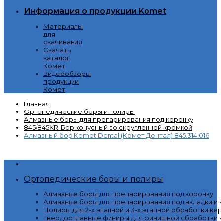
Информация о продукции Komet
Материалы
для
скачивания
Скачать
каталог
Комет
Видееобзоры
продукции
Комет
Главная
Ортопедические боры и полиры
Алмазные боры для препарирования под коронку
845/845KR-Бор конусный со скругленной кромкой
Алмазный бор Komet Dental (Комет Дентал) 845.314.016
Категории
Ортопедические боры и полиры
Алмазные боры для препарирования под коронку
Алмазные боры для препарирования под вкладки и
Полиры для 2-х этапной и 3-х этапной обработки ке
Твердосплавные финиры для финишной обработки к