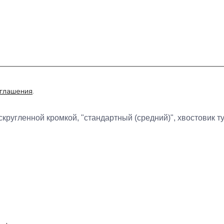
оглашения
.
угленной кромкой, "стандартный (средний)", хвостовик турб