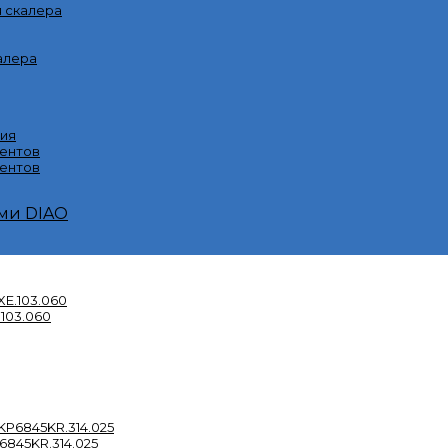
я скалера
алера
ия
ментов
ентов
ми DIAO
103.060
845KR.314.025