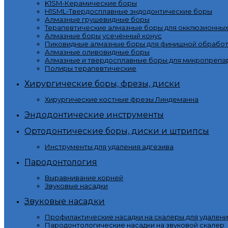
K1SM-Керамические боры
H1SML-Твердосплавные эндодонтические боры
Алмазные грушевидные боры
Терапевтические алмазные боры для окклюзионны
Алмазные боры усечённый конус
Пиковидные алмазные боры для финишной обработ
Алмазные оливовидные боры
Алмазные и твердосплавные боры для микропрепа
Полиры терапевтические
Хирургические боры, фрезы, диски
Хирургические костные фрезы Линдеманна
Эндодонтические инструменты
Ортодонтические боры, диски и штрипсы
Инструменты для удаления адгезива
Пародонтология
Выравнивание корней
Звуковые насадки
Звуковые насадки
Профилактические насадки на скалеры для удалени
Пародонтологические насадки на звуковой скалер