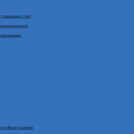
х поверхностей
ки композита
рирования
я зубного камня