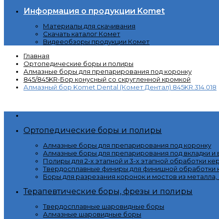
Информация о продукции Komet
Материалы для скачивания
Скачать каталог Комет
Видееобзоры продукции Комет
Главная
Ортопедические боры и полиры
Алмазные боры для препарирования под коронку
845/845KR-Бор конусный со скругленной кромкой
Алмазный бор Komet Dental (Комет Дентал) 845KR.314.018
Категории
Ортопедические боры и полиры
Алмазные боры для препарирования под коронку
Алмазные боры для препарирования под вкладки и
Полиры для 2-х этапной и 3-х этапной обработки ке
Твердосплавные финиры для финишной обработки к
Боры для разрезания коронок и мостов из металла,
Терапевтические боры, фрезы и полиры
Твердосплавные шаровидные боры
Алмазные шаровидные боры