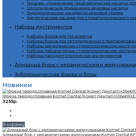
Терапия - применение терапевтических насадок дл
Ортопедическое применение звуковых насадок
Эндодонтические насадки на звуковой скалер
Хирургические насадки для стоматологического ск
Наборы инструментов
Наборы боров для терапевтов
Наборы боров для ортопедического препарирован
Наборы хирургических стоматологических инстру
Наборы лабораторных стоматологических инструм
Наборы пародонтологических инструментов
Алмазные боры с керамическими жемчужина
Зуботехнические фрезы и боры
Новинки
Фреза твердосплавная Komet Dental (Комет Дентал) H364KRXE.
3255р.
В корзину
Алмазный бор с керамическими жемчужинами Komet Dental KP6