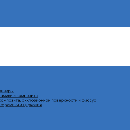
 виниры
рамики и композита
омпозита, окклюзионной поверхности и фиссур
 керамики и циркония