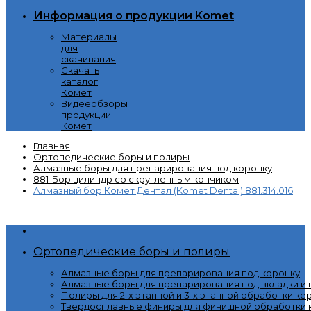
Информация о продукции Komet
Материалы
для
скачивания
Скачать
каталог
Комет
Видееобзоры
продукции
Комет
Главная
Ортопедические боры и полиры
Алмазные боры для препарирования под коронку
881-Бор цилиндр со скругленным кончиком
Алмазный бор Комет Дентал (Komet Dental) 881.314.016
Категории
Ортопедические боры и полиры
Алмазные боры для препарирования под коронку
Алмазные боры для препарирования под вкладки и
Полиры для 2-х этапной и 3-х этапной обработки ке
Твердосплавные финиры для финишной обработки к