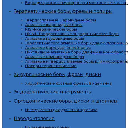
Боры для разрезания коронок и мостов из металла,
Терапевтические боры, фрезы и полиры
Твердосплавные шаровидные боры
Алмазные шаровидные боры
K1SM-Керамические боры
H1SML-Твердосплавные эндодонтические боры
Алмазные грушевидные боры
Терапевтические алмазные боры для окклюзионны
Алмазные боры усечённый конус
Пиковидные алмазные боры для финишной обработ
Алмазные оливовидные боры
Алмазные и твердосплавные боры для микропрепа
Полиры терапевтические
Хирургические боры, фрезы, диски
Хирургические костные фрезы Линдеманна
Эндодонтические инструменты
Ортодонтические боры, диски и штрипсы
Инструменты для удаления адгезива
Пародонтология
Выравнивание корней