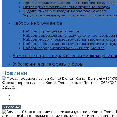
Терапия - применение терапевтических насадок дл
Ортопедическое применение звуковых насадок
Эндодонтические насадки на звуковой скалер
Хирургические насадки для стоматологического ск
Наборы инструментов
Наборы боров для терапевтов
Наборы боров для ортопедического препарирован
Наборы хирургических стоматологических инстру
Наборы лабораторных стоматологических инструм
Наборы пародонтологических инструментов
Алмазные боры с керамическими жемчужина
Зуботехнические фрезы и боры
Новинки
Фреза твердосплавная Komet Dental (Комет Дентал) H364KRXE.
3255р.
В корзину
Алмазный бор с керамическими жемчужинами Komet Dental KP6