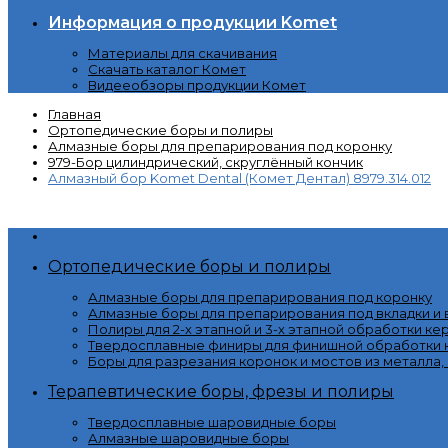
Информация о продукции Komet
Материалы для скачивания
Скачать каталог Комет
Видееобзоры продукции Комет
Главная
Ортопедические боры и полиры
Алмазные боры для препарирования под коронку
979-Бор цилиндрический, скруглённый кончик
Алмазный бор Komet Dental (Комет Дентал) 8979.314.012
Категории
Ортопедические боры и полиры
Алмазные боры для препарирования под коронку
Алмазные боры для препарирования под вкладки и
Полиры для 2-х этапной и 3-х этапной обработки ке
Твердосплавные финиры для финишной обработки к
Боры для разрезания коронок и мостов из металла,
Терапевтические боры, фрезы и полиры
Твердосплавные шаровидные боры
Алмазные шаровидные боры