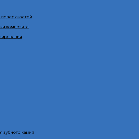
х поверхностей
ки композита
рирования
я зубного камня