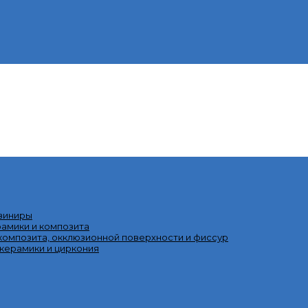
 виниры
рамики и композита
омпозита, окклюзионной поверхности и фиссур
 керамики и циркония