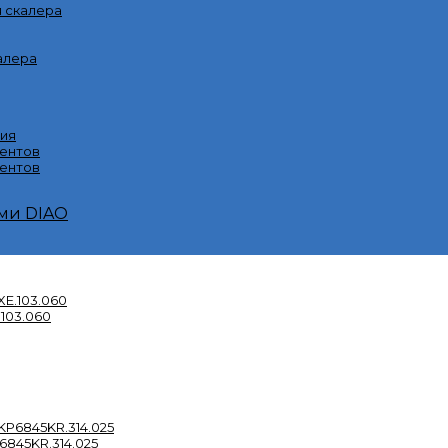
я скалера
алера
ия
ментов
ентов
ми DIAO
103.060
845KR.314.025