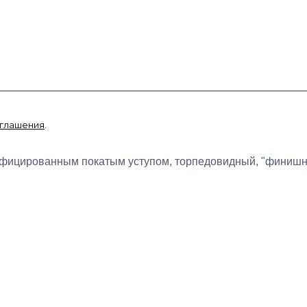
оглашения
.
цированным покатым уступом, торпедовидный, "финишный",