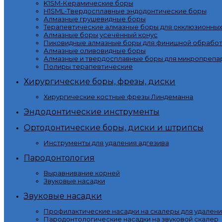
K1SM-Керамические боры
H1SML-Твердосплавные эндодонтические боры
Алмазные грушевидные боры
Терапевтические алмазные боры для окклюзионны
Алмазные боры усечённый конус
Пиковидные алмазные боры для финишной обработ
Алмазные оливовидные боры
Алмазные и твердосплавные боры для микропрепа
Полиры терапевтические
Хирургические боры, фрезы, диски
Хирургические костные фрезы Линдеманна
Эндодонтические инструменты
Ортодонтические боры, диски и штрипсы
Инструменты для удаления адгезива
Пародонтология
Выравнивание корней
Звуковые насадки
Звуковые насадки
Профилактические насадки на скалеры для удалени
Пародонтологические насадки на звуковой скалер