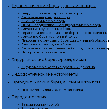
Терапевтические боры, фрезы и полиры
Твердосплавные шаровидные боры
Алмазные шаровидные боры
K1SM-Керамические боры
H1SML-Твердосплавные эндодонтические боры
Алмазные грушевидные боры
Терапевтические алмазные боры для окклюзионны
Алмазные боры усечённый конус
Пиковидные алмазные боры для финишной обработ
Алмазные оливовидные боры
Алмазные и твердосплавные боры для микропрепа
Полиры терапевтические
Хирургические боры, фрезы, диски
Хирургические костные фрезы Линдеманна
Эндодонтические инструменты
Ортодонтические боры, диски и штрипсы
Инструменты для удаления адгезива
Пародонтология
Выравнивание корней
Звуковые насадки