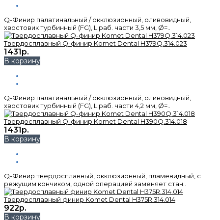
Q-Финир палатинальный / окклюзионный, оливовидный,
хвостовик турбинный (FG), L раб. части 3,5 мм, Ø=..
Твердосплавный Q-финир Komet Dental H379Q.314.023
1431р.
В корзину
Q-Финир палатинальный / окклюзионный, оливовидный,
хвостовик турбинный (FG), L раб. части 4,2 мм, Ø=..
Твердосплавный Q-финир Komet Dental H390Q.314.018
1431р.
В корзину
Q-Финир твердосплавный, окклюзионный, пламевидный, с
режущим кончиком, одной операцией заменяет стан..
Твердосплавный финир Komet Dental H375R.314.014
922р.
В корзину