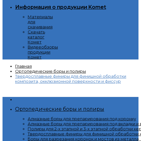
Информация о продукции Komet
Материалы
для
скачивания
Скачать
каталог
Комет
Видееобзоры
продукции
Комет
Главная
Ортопедические боры и полиры
Твердосплавные финиры для финишной обработки
композита, окклюзионной поверхности и фиссур
Категории
Ортопедические боры и полиры
Алмазные боры для препарирования под коронку
Алмазные боры для препарирования под вкладки и
Полиры для 2-х этапной и 3-х этапной обработки ке
Твердосплавные финиры для финишной обработки к
Боры для разрезания коронок и мостов из металла,