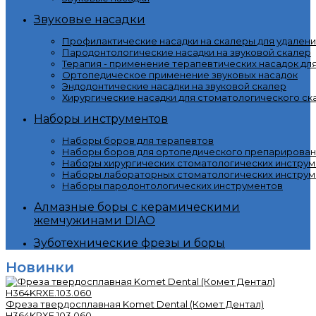
Звуковые насадки
Профилактические насадки на скалеры для удалени
Пародонтологические насадки на звуковой скалер
Терапия - применение терапевтических насадок дл
Ортопедическое применение звуковых насадок
Эндодонтические насадки на звуковой скалер
Хирургические насадки для стоматологического ск
Наборы инструментов
Наборы боров для терапевтов
Наборы боров для ортопедического препарирован
Наборы хирургических стоматологических инстру
Наборы лабораторных стоматологических инструм
Наборы пародонтологических инструментов
Алмазные боры с керамическими
жемчужинами DIAO
Зуботехнические фрезы и боры
Новинки
Фреза твердосплавная Komet Dental (Комет Дентал)
H364KRXE.103.060