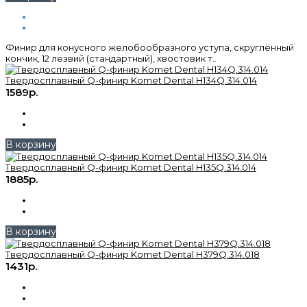
Финир для конусного желобообразного уступа, скруглённый
кончик, 12 лезвий (стандартный), хвостовик т..
Твердосплавный Q-финир Komet Dental H134Q.314.014
1589р.
В корзину
Твердосплавный Q-финир Komet Dental H135Q.314.014
1885р.
В корзину
Твердосплавный Q-финир Komet Dental H379Q.314.018
1431р.