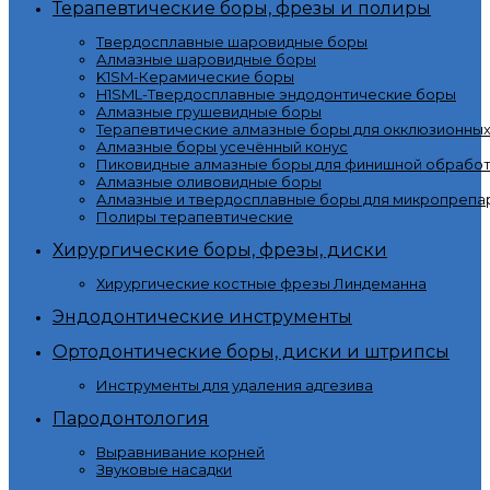
Терапевтические боры, фрезы и полиры
Твердосплавные шаровидные боры
Алмазные шаровидные боры
K1SM-Керамические боры
H1SML-Твердосплавные эндодонтические боры
Алмазные грушевидные боры
Терапевтические алмазные боры для окклюзионны
Алмазные боры усечённый конус
Пиковидные алмазные боры для финишной обработ
Алмазные оливовидные боры
Алмазные и твердосплавные боры для микропрепа
Полиры терапевтические
Хирургические боры, фрезы, диски
Хирургические костные фрезы Линдеманна
Эндодонтические инструменты
Ортодонтические боры, диски и штрипсы
Инструменты для удаления адгезива
Пародонтология
Выравнивание корней
Звуковые насадки