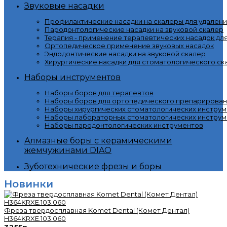
Звуковые насадки
Профилактические насадки на скалеры для удалени
Пародонтологические насадки на звуковой скалер
Терапия - применение терапевтических насадок дл
Ортопедическое применение звуковых насадок
Эндодонтические насадки на звуковой скалер
Хирургические насадки для стоматологического ск
Наборы инструментов
Наборы боров для терапевтов
Наборы боров для ортопедического препарирован
Наборы хирургических стоматологических инстру
Наборы лабораторных стоматологических инструм
Наборы пародонтологических инструментов
Алмазные боры с керамическими
жемчужинами DIAO
Зуботехнические фрезы и боры
Новинки
Фреза твердосплавная Komet Dental (Комет Дентал)
H364KRXE.103.060