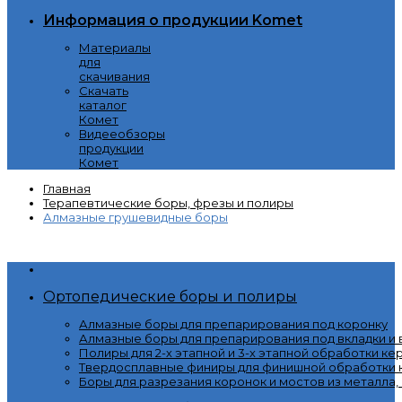
Информация о продукции Komet
Материалы
для
скачивания
Скачать
каталог
Комет
Видееобзоры
продукции
Комет
Главная
Терапевтические боры, фрезы и полиры
Алмазные грушевидные боры
Категории
Ортопедические боры и полиры
Алмазные боры для препарирования под коронку
Алмазные боры для препарирования под вкладки и
Полиры для 2-х этапной и 3-х этапной обработки ке
Твердосплавные финиры для финишной обработки к
Боры для разрезания коронок и мостов из металла,