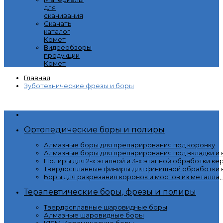
для
скачивания
Скачать
каталог
Комет
Видееобзоры
продукции
Комет
Главная
Зуботехнические фрезы и боры
Категории
Ортопедические боры и полиры
Алмазные боры для препарирования под коронку
Алмазные боры для препарирования под вкладки и
Полиры для 2-х этапной и 3-х этапной обработки ке
Твердосплавные финиры для финишной обработки к
Боры для разрезания коронок и мостов из металла,
Терапевтические боры, фрезы и полиры
Твердосплавные шаровидные боры
Алмазные шаровидные боры