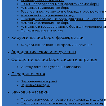
K1SM-Керамические боры
H1SML-Твердосплавные эндодонтические боры
Алмазные грушевидные боры
Терапевтические алмазные боры для окклюзионны
Алмазные боры усечённый конус
Пиковидные алмазные боры для финишной обработ
Алмазные оливовидные боры
Алмазные и твердосплавные боры для микропрепа
Полиры терапевтические
Хирургические боры, фрезы, диски
Хирургические костные фрезы Линдеманна
Эндодонтические инструменты
Ортодонтические боры, диски и штрипсы
Инструменты для удаления адгезива
Пародонтология
Выравнивание корней
Звуковые насадки
Звуковые насадки
Профилактические насадки на скалеры для удалени
Пародонтологические насадки на звуковой скалер