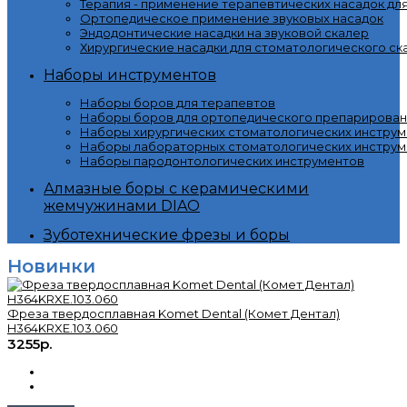
Терапия - применение терапевтических насадок дл
Ортопедическое применение звуковых насадок
Эндодонтические насадки на звуковой скалер
Хирургические насадки для стоматологического ск
Наборы инструментов
Наборы боров для терапевтов
Наборы боров для ортопедического препарирован
Наборы хирургических стоматологических инстру
Наборы лабораторных стоматологических инструм
Наборы пародонтологических инструментов
Алмазные боры с керамическими
жемчужинами DIAO
Зуботехнические фрезы и боры
Новинки
Фреза твердосплавная Komet Dental (Комет Дентал)
H364KRXE.103.060
3255р.