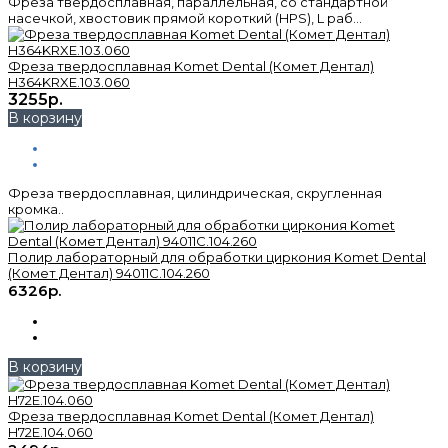
Фреза твердосплавная, параллельная, со стандартной
насечкой, хвостовик прямой короткий (HPS), L раб...
Фреза твердосплавная Komet Dental (Комет Дентал)
H364KRXE.103.060
3255р.
В корзину
Фреза твердосплавная, цилиндрическая, скругленная
кромка..
Полир лабораторный для обработки циркония Komet Dental
(Комет Дентал) 94011C.104.260
6326р.
В корзину
Фреза твердосплавная Komet Dental (Комет Дентал)
H72E.104.060