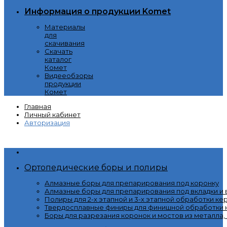
Информация о продукции Komet
Материалы
для
скачивания
Скачать
каталог
Комет
Видееобзоры
продукции
Комет
Главная
Личный кабинет
Авторизация
Категории
Ортопедические боры и полиры
Алмазные боры для препарирования под коронку
Алмазные боры для препарирования под вкладки и
Полиры для 2-х этапной и 3-х этапной обработки ке
Твердосплавные финиры для финишной обработки к
Боры для разрезания коронок и мостов из металла,