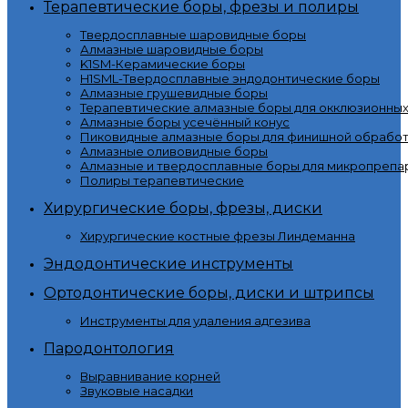
Терапевтические боры, фрезы и полиры
Твердосплавные шаровидные боры
Алмазные шаровидные боры
K1SM-Керамические боры
H1SML-Твердосплавные эндодонтические боры
Алмазные грушевидные боры
Терапевтические алмазные боры для окклюзионны
Алмазные боры усечённый конус
Пиковидные алмазные боры для финишной обработ
Алмазные оливовидные боры
Алмазные и твердосплавные боры для микропрепа
Полиры терапевтические
Хирургические боры, фрезы, диски
Хирургические костные фрезы Линдеманна
Эндодонтические инструменты
Ортодонтические боры, диски и штрипсы
Инструменты для удаления адгезива
Пародонтология
Выравнивание корней
Звуковые насадки