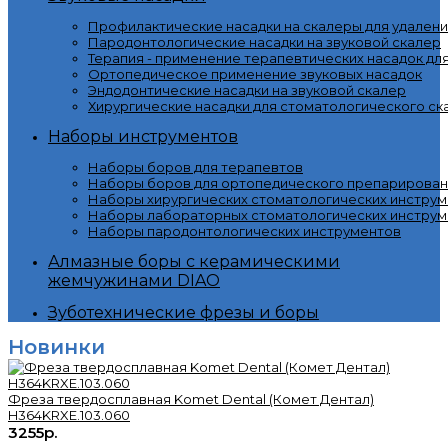
Профилактические насадки на скалеры для удалени
Пародонтологические насадки на звуковой скалер
Терапия - применение терапевтических насадок дл
Ортопедическое применение звуковых насадок
Эндодонтические насадки на звуковой скалер
Хирургические насадки для стоматологического ск
Наборы инструментов
Наборы боров для терапевтов
Наборы боров для ортопедического препарирован
Наборы хирургических стоматологических инстру
Наборы лабораторных стоматологических инструм
Наборы пародонтологических инструментов
Алмазные боры с керамическими
жемчужинами DIAO
Зуботехнические фрезы и боры
Новинки
Фреза твердосплавная Komet Dental (Комет Дентал)
H364KRXE.103.060
3255р.