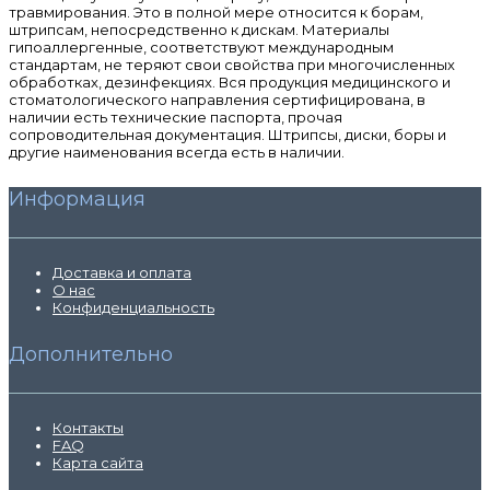
травмирования. Это в полной мере относится к борам,
штрипсам, непосредственно к дискам. Материалы
гипоаллергенные, соответствуют международным
стандартам, не теряют свои свойства при многочисленных
обработках, дезинфекциях. Вся продукция медицинского и
стоматологического направления сертифицирована, в
наличии есть технические паспорта, прочая
сопроводительная документация. Штрипсы, диски, боры и
другие наименования всегда есть в наличии.
Информация
Доставка и оплата
О нас
Конфиденциальность
Дополнительно
Контакты
FAQ
Карта сайта