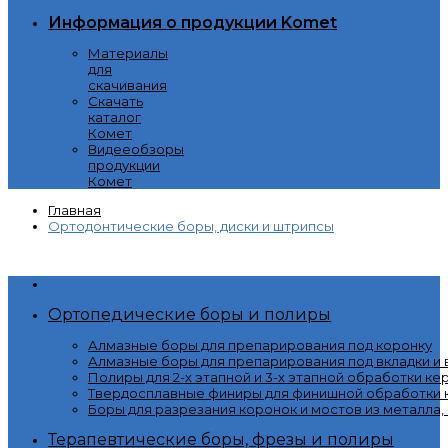
Информация о продукции Komet
Материалы
для
скачивания
Скачать
каталог
Комет
Видееобзоры
продукции
Комет
Главная
Ортодонтические боры, диски и штрипсы
Категории
Ортопедические боры и полиры
Алмазные боры для препарирования под коронку
Алмазные боры для препарирования под вкладки и
Полиры для 2-х этапной и 3-х этапной обработки ке
Твердосплавные финиры для финишной обработки к
Боры для разрезания коронок и мостов из металла,
Терапевтические боры, фрезы и полиры