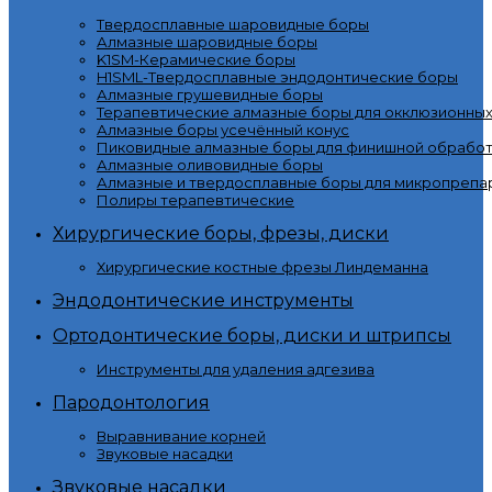
Твердосплавные шаровидные боры
Алмазные шаровидные боры
K1SM-Керамические боры
H1SML-Твердосплавные эндодонтические боры
Алмазные грушевидные боры
Терапевтические алмазные боры для окклюзионны
Алмазные боры усечённый конус
Пиковидные алмазные боры для финишной обработ
Алмазные оливовидные боры
Алмазные и твердосплавные боры для микропрепа
Полиры терапевтические
Хирургические боры, фрезы, диски
Хирургические костные фрезы Линдеманна
Эндодонтические инструменты
Ортодонтические боры, диски и штрипсы
Инструменты для удаления адгезива
Пародонтология
Выравнивание корней
Звуковые насадки
Звуковые насадки