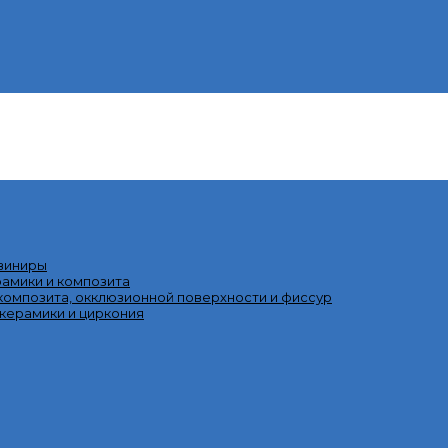
 виниры
рамики и композита
омпозита, окклюзионной поверхности и фиссур
 керамики и циркония