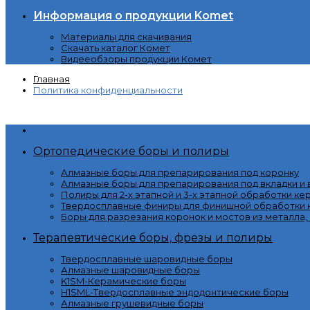
Информация о продукции Komet
Материалы для скачивания
Скачать каталог Комет
Видееобзоры продукции Комет
Главная
Политика конфиденциальности
Категории
Ортопедические боры и полиры
Алмазные боры для препарирования под коронку
Алмазные боры для препарирования под вкладки и
Полиры для 2-х этапной и 3-х этапной обработки ке
Твердосплавные финиры для финишной обработки к
Боры для разрезания коронок и мостов из металла,
Терапевтические боры, фрезы и полиры
Твердосплавные шаровидные боры
Алмазные шаровидные боры
K1SM-Керамические боры
H1SML-Твердосплавные эндодонтические боры
Алмазные грушевидные боры