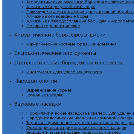
Терапевтические алмазные боры для окклюзионны
Алмазные боры усечённый конус
Пиковидные алмазные боры для финишной обработ
Алмазные оливовидные боры
Алмазные и твердосплавные боры для микропрепа
Полиры терапевтические
Хирургические боры, фрезы, диски
Хирургические костные фрезы Линдеманна
Эндодонтические инструменты
Ортодонтические боры, диски и штрипсы
Инструменты для удаления адгезива
Пародонтология
Выравнивание корней
Звуковые насадки
Звуковые насадки
Профилактические насадки на скалеры для удалени
Пародонтологические насадки на звуковой скалер
Терапия - применение терапевтических насадок дл
Ортопедическое применение звуковых насадок
Эндодонтические насадки на звуковой скалер