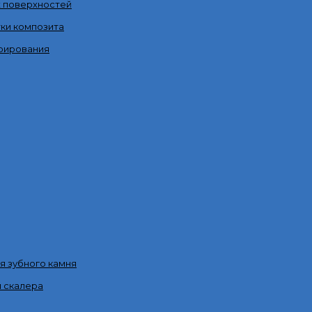
х поверхностей
ки композита
рирования
я зубного камня
я скалера